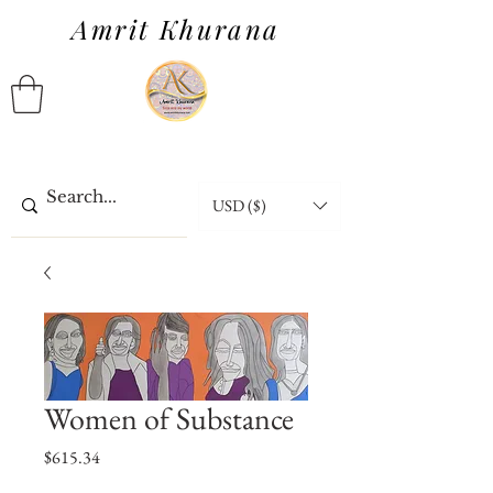
Amrit Khurana
USD ($)
Women of Substance
価
$615.34
格