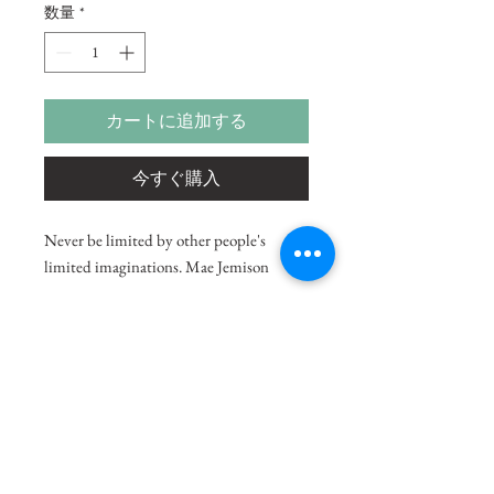
数量
*
カートに追加する
今すぐ購入
Never be limited by other people's
limited imaginations. Mae Jemison
Size
37"x14"
Medium
Acrylic on Paper
Shipping Charges