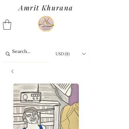
Amrit Khurana
USD ($)