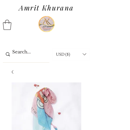
Amrit Khurana
USD ($)