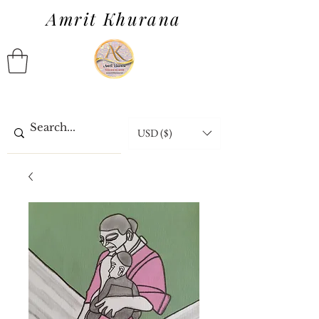
Amrit Khurana
USD ($)