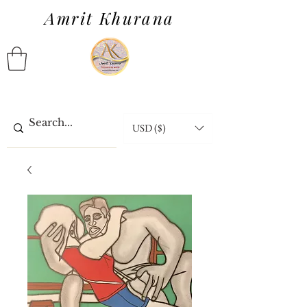
Amrit Khurana
USD ($)