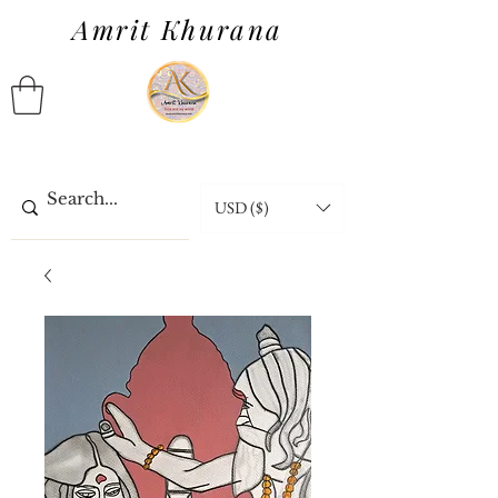
Amrit Khurana
USD ($)