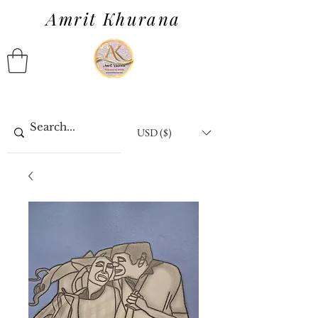
Amrit Khurana
USD ($)