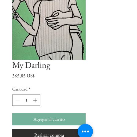
My Darling
Precio
365,85 US$
Cantidad
*
Agregar al carrito
Realizar compra