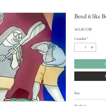
Bend it like 
Precio
365,85 US$
Cantidad
*
A
Size
16"x12"
Medium