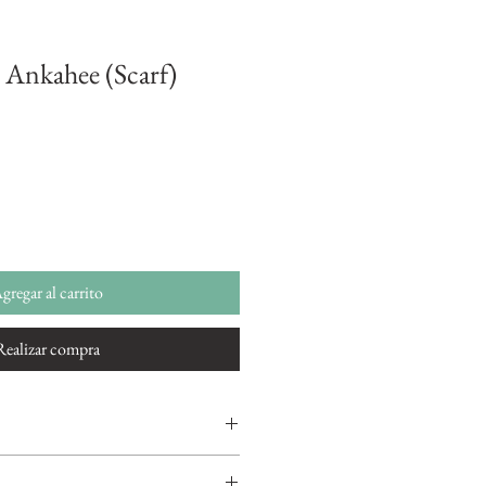
 Ankahee (Scarf)
gregar al carrito
Realizar compra