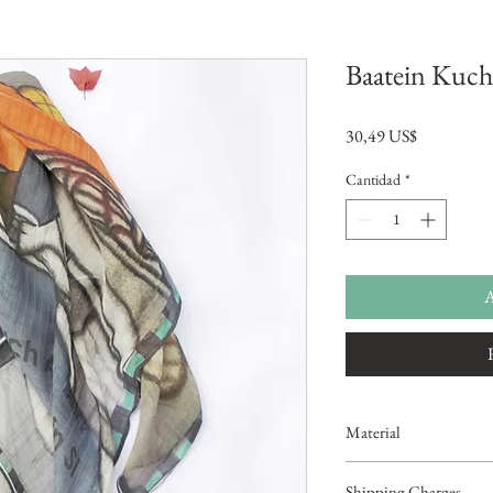
Baatein Kuch
Precio
30,49 US$
Cantidad
*
A
Material
Chanderi Cotton
Shipping Charges